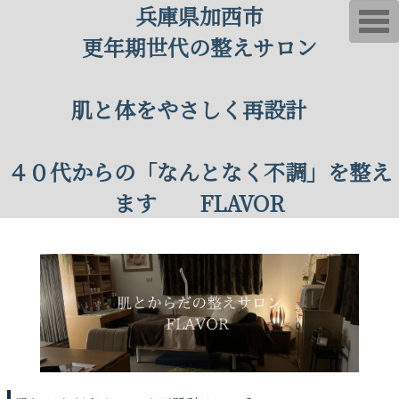
兵庫県加西市
T
o
更年期世代の整えサロン
g
g
l
e
n
肌と体をやさしく再設計
a
v
i
g
４０代からの「なんとなく不調」を整え
a
t
i
ます FLAVOR
o
n