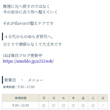
無理に元へ戻すのではなく
今の自分に合う形へ整えていく
それがflavorの整えケアです
４０代からのゆらぎ世代へ。
ひとりで頑張らなくで大丈夫です
ほぼ毎日ブログ更新中
https://ameblo.jp/a2524ok/
営業日 ・ メニュー
営業時間：9:30～17:00
営業時間
月
火
水
木
金
土
日
9:30～12:30
○
○
○
○
○
○
／