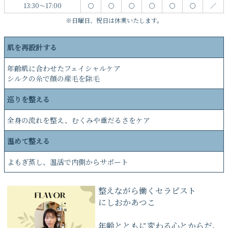
13:30～17:00
○
○
○
○
○
○
／
※日曜日、祝日は休業いたします。
肌を再設計する
年齢肌に合わせたフェイシャルケア
シルクの糸で顔の産毛を除毛
巡りを整える
全身の流れを整え、むくみや重だるさをケア
温めて整える
よもぎ蒸し、温活で内側からサポート
整えながら働くセラピスト
にしおかあつこ
年齢とともに変わる心とからだ。